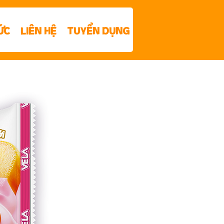
ỨC
LIÊN HỆ
TUYỂN DỤNG