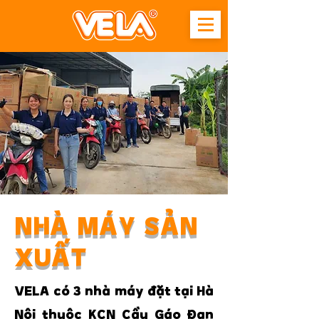
NHÀ MÁY SẢN
XUẤT
VELA có 3 nhà máy đặt tại Hà
Nội thuộc KCN Cầu Gáo Đan